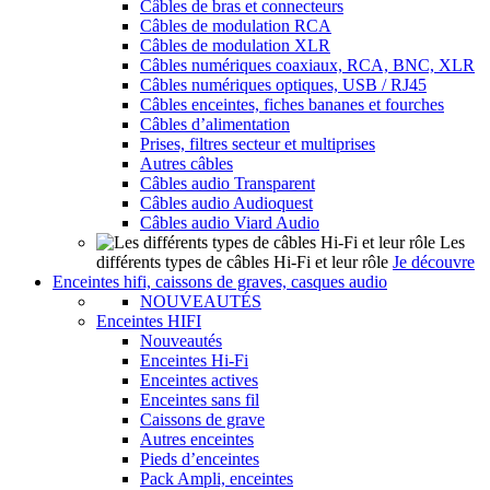
Câbles de bras et connecteurs
Câbles de modulation RCA
Câbles de modulation XLR
Câbles numériques coaxiaux, RCA, BNC, XLR
Câbles numériques optiques, USB / RJ45
Câbles enceintes, fiches bananes et fourches
Câbles d’alimentation
Prises, filtres secteur et multiprises
Autres câbles
Câbles audio Transparent
Câbles audio Audioquest
Câbles audio Viard Audio
Les
différents types de câbles Hi-Fi et leur rôle
Je découvre
Enceintes hifi, caissons de graves, casques audio
NOUVEAUTÉS
Enceintes HIFI
Nouveautés
Enceintes Hi-Fi
Enceintes actives
Enceintes sans fil
Caissons de grave
Autres enceintes
Pieds d’enceintes
Pack Ampli, enceintes