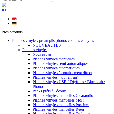
Nos produits
Platines vinyles, preamplis phono, cellules et stylus
NOUVEAUTÉS
Platines vinyles
Nouveautés
Platines vinyles manuelles
Platines vinyles semi-automatiques
Platines vinyles automatiques
Platines vinyles à entrainement direct
Platines vinyles "tout-en-un"
Platines vinyles USB / Digitales / Bluetooth /
Phono
Packs prêts à l'écoute
Platines vinyles manuelles Clearaudio
Platines vinyles manuelles MoFi
Platines vinyles manuelles Pro-Ject
Platines vinyles manuelles Rega
Platines vinyles manuelles Technics