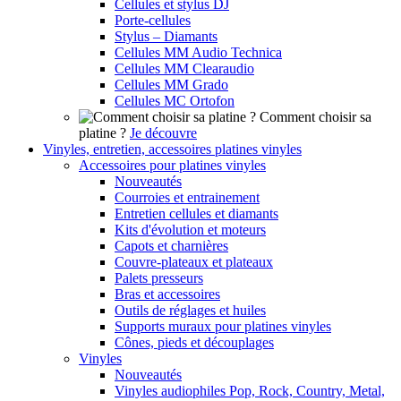
Cellules et stylus DJ
Porte-cellules
Stylus – Diamants
Cellules MM Audio Technica
Cellules MM Clearaudio
Cellules MM Grado
Cellules MC Ortofon
Comment choisir sa
platine ?
Je découvre
Vinyles, entretien, accessoires platines vinyles
Accessoires pour platines vinyles
Nouveautés
Courroies et entrainement
Entretien cellules et diamants
Kits d'évolution et moteurs
Capots et charnières
Couvre-plateaux et plateaux
Palets presseurs
Bras et accessoires
Outils de réglages et huiles
Supports muraux pour platines vinyles
Cônes, pieds et découplages
Vinyles
Nouveautés
Vinyles audiophiles Pop, Rock, Country, Metal,