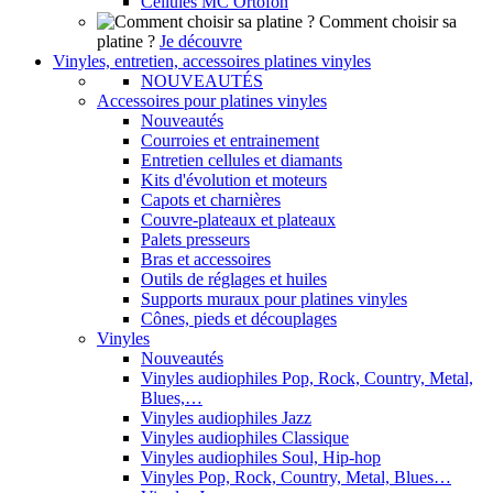
Cellules MC Ortofon
Comment choisir sa
platine ?
Je découvre
Vinyles, entretien, accessoires platines vinyles
NOUVEAUTÉS
Accessoires pour platines vinyles
Nouveautés
Courroies et entrainement
Entretien cellules et diamants
Kits d'évolution et moteurs
Capots et charnières
Couvre-plateaux et plateaux
Palets presseurs
Bras et accessoires
Outils de réglages et huiles
Supports muraux pour platines vinyles
Cônes, pieds et découplages
Vinyles
Nouveautés
Vinyles audiophiles Pop, Rock, Country, Metal,
Blues,…
Vinyles audiophiles Jazz
Vinyles audiophiles Classique
Vinyles audiophiles Soul, Hip-hop
Vinyles Pop, Rock, Country, Metal, Blues…