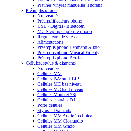
Platines vinyles manuelles Thorens
Préamplis phono
Nouveautés
Préamplificateurs phono
USB / Digital / Bluetooth
MC Step-up et pré-pré phono
Régulateurs de vitesse
Alimentations
Préamplis phono Lehmann Audio
Préamplis phono Musical Fidelity
Préamplis phono Pro-Ject
Cellules, stylus & diamants
Nouveautés
Cellules MM
Cellules P-Mount T4P
Cellules MC bas niveau
Cellules MC haut niveau
Cellules Mono et 78t
Cellules et stylus DJ
Porte-cellules
Stylus – Diamants
Cellules MM Audio Technica
Cellules MM Clearaudio
Cellules MM Grado