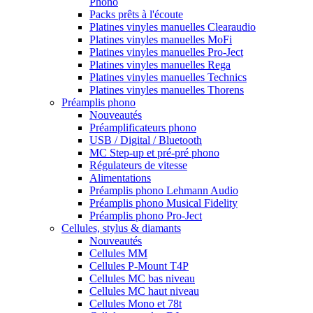
Phono
Packs prêts à l'écoute
Platines vinyles manuelles Clearaudio
Platines vinyles manuelles MoFi
Platines vinyles manuelles Pro-Ject
Platines vinyles manuelles Rega
Platines vinyles manuelles Technics
Platines vinyles manuelles Thorens
Préamplis phono
Nouveautés
Préamplificateurs phono
USB / Digital / Bluetooth
MC Step-up et pré-pré phono
Régulateurs de vitesse
Alimentations
Préamplis phono Lehmann Audio
Préamplis phono Musical Fidelity
Préamplis phono Pro-Ject
Cellules, stylus & diamants
Nouveautés
Cellules MM
Cellules P-Mount T4P
Cellules MC bas niveau
Cellules MC haut niveau
Cellules Mono et 78t