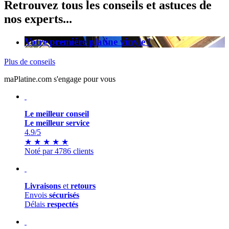
Retrouvez tous les conseils et astuces de
nos experts...
Votre première platine vinyle !
Plus de conseils
maPlatine.com s'engage pour vous
Le meilleur conseil
Le meilleur service
4.9
/5
★
★
★
★
★
Noté par 4786 clients
Livraisons
et
retours
Envois
sécurisés
Délais
respectés