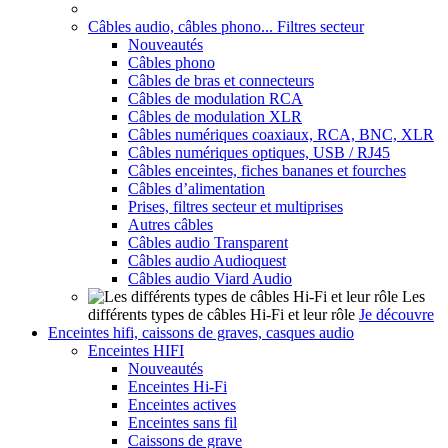
Câbles audio, câbles phono... Filtres secteur
Nouveautés
Câbles phono
Câbles de bras et connecteurs
Câbles de modulation RCA
Câbles de modulation XLR
Câbles numériques coaxiaux, RCA, BNC, XLR
Câbles numériques optiques, USB / RJ45
Câbles enceintes, fiches bananes et fourches
Câbles d’alimentation
Prises, filtres secteur et multiprises
Autres câbles
Câbles audio Transparent
Câbles audio Audioquest
Câbles audio Viard Audio
Les
différents types de câbles Hi-Fi et leur rôle
Je découvre
Enceintes hifi, caissons de graves, casques audio
Enceintes HIFI
Nouveautés
Enceintes Hi-Fi
Enceintes actives
Enceintes sans fil
Caissons de grave