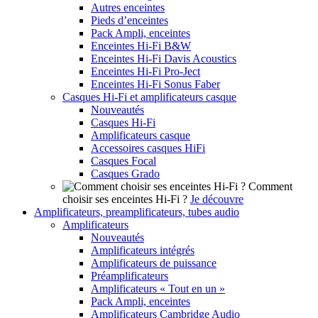
Autres enceintes
Pieds d’enceintes
Pack Ampli, enceintes
Enceintes Hi-Fi B&W
Enceintes Hi-Fi Davis Acoustics
Enceintes Hi-Fi Pro-Ject
Enceintes Hi-Fi Sonus Faber
Casques Hi-Fi et amplificateurs casque
Nouveautés
Casques Hi-Fi
Amplificateurs casque
Accessoires casques HiFi
Casques Focal
Casques Grado
Comment
choisir ses enceintes Hi-Fi ?
Je découvre
Amplificateurs, preamplificateurs, tubes audio
Amplificateurs
Nouveautés
Amplificateurs intégrés
Amplificateurs de puissance
Préamplificateurs
Amplificateurs « Tout en un »
Pack Ampli, enceintes
Amplificateurs Cambridge Audio