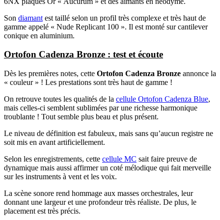
6NX plaqués Or « Aucurum » et des aimants en néodyme.
Son
diamant
est taillé selon un profil très complexe et très haut de
gamme appelé « Nude Replicant 100 ». Il est monté sur cantilever
conique en aluminium.
Ortofon Cadenza Bronze : test et écoute
Dès les premières notes, cette
Ortofon Cadenza Bronze
annonce la
« couleur » ! Les prestations sont très haut de gamme !
On retrouve toutes les qualités de la
cellule Ortofon Cadenza Blue
,
mais celles-ci semblent sublimées par une richesse harmonique
troublante ! Tout semble plus beau et plus présent.
Le niveau de définition est fabuleux, mais sans qu’aucun registre ne
soit mis en avant artificiellement.
Selon les enregistrements, cette
cellule MC
sait faire preuve de
dynamique mais aussi affirmer un coté mélodique qui fait merveille
sur les instruments à vent et les voix.
La scène sonore rend hommage aux masses orchestrales, leur
donnant une largeur et une profondeur très réaliste. De plus, le
placement est très précis.