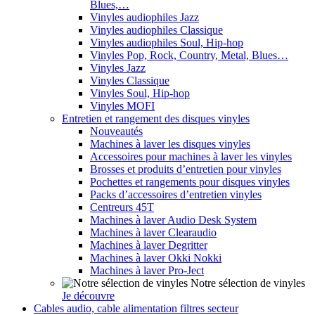
Blues,…
Vinyles audiophiles Jazz
Vinyles audiophiles Classique
Vinyles audiophiles Soul, Hip-hop
Vinyles Pop, Rock, Country, Metal, Blues…
Vinyles Jazz
Vinyles Classique
Vinyles Soul, Hip-hop
Vinyles MOFI
Entretien et rangement des disques vinyles
Nouveautés
Machines à laver les disques vinyles
Accessoires pour machines à laver les vinyles
Brosses et produits d’entretien pour vinyles
Pochettes et rangements pour disques vinyles
Packs d’accessoires d’entretien vinyles
Centreurs 45T
Machines à laver Audio Desk System
Machines à laver Clearaudio
Machines à laver Degritter
Machines à laver Okki Nokki
Machines à laver Pro-Ject
Notre sélection de vinyles
Je découvre
Cables audio, cable alimentation filtres secteur