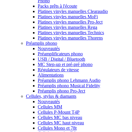
Phono
Packs prêts à l'écoute
Platines vinyles manuelles Clearaudio
Platines vinyles manuelles MoFi
Platines vinyles manuelles Pro-Ject
Platines vinyles manuelles Rega
Platines vinyles manuelles Technics
Platines vinyles manuelles Thorens
Préamplis phono
Nouveautés
Préamplificateurs phono
USB / Digital / Bluetooth
MC Step-up et pré-pré phono
Régulateurs de vitesse
Alimentations
Préamplis phono Lehmann Audio
Préamplis phono Musical Fidelity
Préamplis phono Pro-Ject
Cellules, stylus & diamants
Nouveautés
Cellules MM
Cellules P-Mount T4P
Cellules MC bas niveau
Cellules MC haut niveau
Cellules Mono et 78t