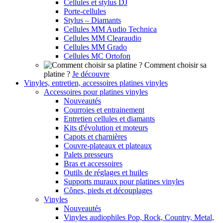
Cellules et stylus DJ
Porte-cellules
Stylus – Diamants
Cellules MM Audio Technica
Cellules MM Clearaudio
Cellules MM Grado
Cellules MC Ortofon
Comment choisir sa
platine ?
Je découvre
Vinyles, entretien, accessoires platines vinyles
Accessoires pour platines vinyles
Nouveautés
Courroies et entrainement
Entretien cellules et diamants
Kits d'évolution et moteurs
Capots et charnières
Couvre-plateaux et plateaux
Palets presseurs
Bras et accessoires
Outils de réglages et huiles
Supports muraux pour platines vinyles
Cônes, pieds et découplages
Vinyles
Nouveautés
Vinyles audiophiles Pop, Rock, Country, Metal,