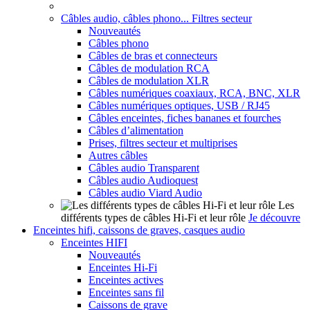
Câbles audio, câbles phono... Filtres secteur
Nouveautés
Câbles phono
Câbles de bras et connecteurs
Câbles de modulation RCA
Câbles de modulation XLR
Câbles numériques coaxiaux, RCA, BNC, XLR
Câbles numériques optiques, USB / RJ45
Câbles enceintes, fiches bananes et fourches
Câbles d’alimentation
Prises, filtres secteur et multiprises
Autres câbles
Câbles audio Transparent
Câbles audio Audioquest
Câbles audio Viard Audio
Les
différents types de câbles Hi-Fi et leur rôle
Je découvre
Enceintes hifi, caissons de graves, casques audio
Enceintes HIFI
Nouveautés
Enceintes Hi-Fi
Enceintes actives
Enceintes sans fil
Caissons de grave