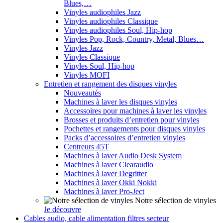
Blues,…
Vinyles audiophiles Jazz
Vinyles audiophiles Classique
Vinyles audiophiles Soul, Hip-hop
Vinyles Pop, Rock, Country, Metal, Blues…
Vinyles Jazz
Vinyles Classique
Vinyles Soul, Hip-hop
Vinyles MOFI
Entretien et rangement des disques vinyles
Nouveautés
Machines à laver les disques vinyles
Accessoires pour machines à laver les vinyles
Brosses et produits d’entretien pour vinyles
Pochettes et rangements pour disques vinyles
Packs d’accessoires d’entretien vinyles
Centreurs 45T
Machines à laver Audio Desk System
Machines à laver Clearaudio
Machines à laver Degritter
Machines à laver Okki Nokki
Machines à laver Pro-Ject
Notre sélection de vinyles
Je découvre
Cables audio, cable alimentation filtres secteur