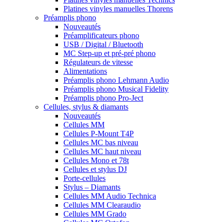
Platines vinyles manuelles Thorens
Préamplis phono
Nouveautés
Préamplificateurs phono
USB / Digital / Bluetooth
MC Step-up et pré-pré phono
Régulateurs de vitesse
Alimentations
Préamplis phono Lehmann Audio
Préamplis phono Musical Fidelity
Préamplis phono Pro-Ject
Cellules, stylus & diamants
Nouveautés
Cellules MM
Cellules P-Mount T4P
Cellules MC bas niveau
Cellules MC haut niveau
Cellules Mono et 78t
Cellules et stylus DJ
Porte-cellules
Stylus – Diamants
Cellules MM Audio Technica
Cellules MM Clearaudio
Cellules MM Grado