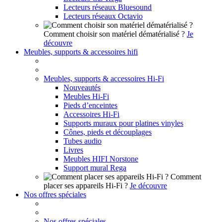
Lecteurs réseaux Bluesound
Lecteurs réseaux Octavio
Comment choisir son matériel dématérialisé ?
Je
découvre
Meubles, supports & accessoires hifi
Meubles, supports & accessoires Hi-Fi
Nouveautés
Meubles Hi-Fi
Pieds d’enceintes
Accessoires Hi-Fi
Supports muraux pour platines vinyles
Cônes, pieds et découplages
Tubes audio
Livres
Meubles HIFI Norstone
Support mural Rega
Comment
placer ses appareils Hi-Fi ?
Je découvre
Nos offres spéciales
Nos offres spéciales