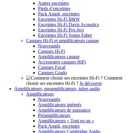
Autres enceintes
Pieds d’enceintes
Pack Ampli, enceintes
Enceintes Hi-Fi B&W
Enceintes Hi-Fi Davis Acoustics
Enceintes Hi-Fi Pro-Ject
Enceintes Hi-Fi Sonus Faber
Casques Hi-Fi et amplificateurs casque
Nouveautés
Casques Hi-Fi
Amplificateurs casque
Accessoires casques HiFi
Casques Focal
Casques Grado
Comment
choisir ses enceintes Hi-Fi ?
Je découvre
Amplificateurs, preamplificateurs, tubes audio
Amplificateurs
Nouveautés
Amplificateurs intégrés
Amplificateurs de puissance
Préamplificateurs
Amplificateurs « Tout en un »
Pack Ampli, enceintes
Amplificateurs Cambridge Audio