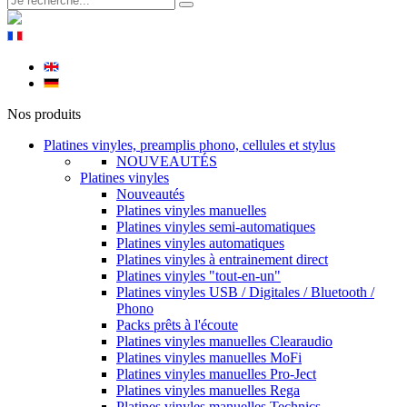
Nos produits
Platines vinyles, preamplis phono, cellules et stylus
NOUVEAUTÉS
Platines vinyles
Nouveautés
Platines vinyles manuelles
Platines vinyles semi-automatiques
Platines vinyles automatiques
Platines vinyles à entrainement direct
Platines vinyles "tout-en-un"
Platines vinyles USB / Digitales / Bluetooth /
Phono
Packs prêts à l'écoute
Platines vinyles manuelles Clearaudio
Platines vinyles manuelles MoFi
Platines vinyles manuelles Pro-Ject
Platines vinyles manuelles Rega
Platines vinyles manuelles Technics