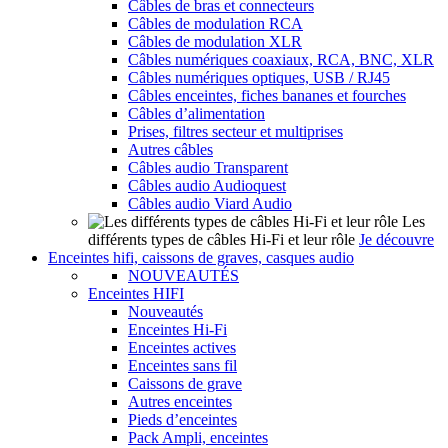
Câbles de bras et connecteurs
Câbles de modulation RCA
Câbles de modulation XLR
Câbles numériques coaxiaux, RCA, BNC, XLR
Câbles numériques optiques, USB / RJ45
Câbles enceintes, fiches bananes et fourches
Câbles d’alimentation
Prises, filtres secteur et multiprises
Autres câbles
Câbles audio Transparent
Câbles audio Audioquest
Câbles audio Viard Audio
Les
différents types de câbles Hi-Fi et leur rôle
Je découvre
Enceintes hifi, caissons de graves, casques audio
NOUVEAUTÉS
Enceintes HIFI
Nouveautés
Enceintes Hi-Fi
Enceintes actives
Enceintes sans fil
Caissons de grave
Autres enceintes
Pieds d’enceintes
Pack Ampli, enceintes