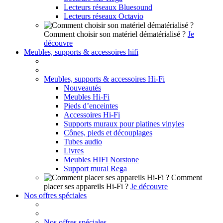
Lecteurs réseaux Bluesound
Lecteurs réseaux Octavio
Comment choisir son matériel dématérialisé ?
Je
découvre
Meubles, supports & accessoires hifi
Meubles, supports & accessoires Hi-Fi
Nouveautés
Meubles Hi-Fi
Pieds d’enceintes
Accessoires Hi-Fi
Supports muraux pour platines vinyles
Cônes, pieds et découplages
Tubes audio
Livres
Meubles HIFI Norstone
Support mural Rega
Comment
placer ses appareils Hi-Fi ?
Je découvre
Nos offres spéciales
Nos offres spéciales