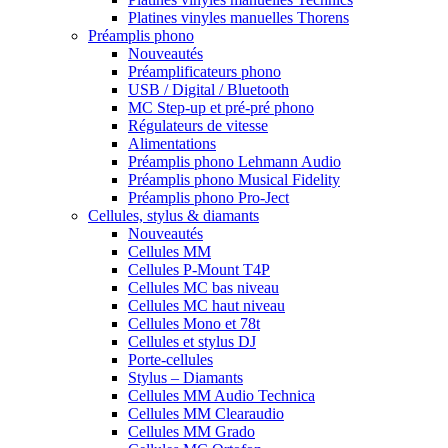
Platines vinyles manuelles Thorens
Préamplis phono
Nouveautés
Préamplificateurs phono
USB / Digital / Bluetooth
MC Step-up et pré-pré phono
Régulateurs de vitesse
Alimentations
Préamplis phono Lehmann Audio
Préamplis phono Musical Fidelity
Préamplis phono Pro-Ject
Cellules, stylus & diamants
Nouveautés
Cellules MM
Cellules P-Mount T4P
Cellules MC bas niveau
Cellules MC haut niveau
Cellules Mono et 78t
Cellules et stylus DJ
Porte-cellules
Stylus – Diamants
Cellules MM Audio Technica
Cellules MM Clearaudio
Cellules MM Grado