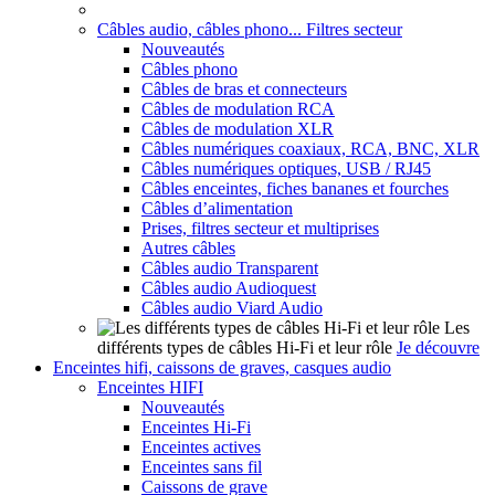
Câbles audio, câbles phono... Filtres secteur
Nouveautés
Câbles phono
Câbles de bras et connecteurs
Câbles de modulation RCA
Câbles de modulation XLR
Câbles numériques coaxiaux, RCA, BNC, XLR
Câbles numériques optiques, USB / RJ45
Câbles enceintes, fiches bananes et fourches
Câbles d’alimentation
Prises, filtres secteur et multiprises
Autres câbles
Câbles audio Transparent
Câbles audio Audioquest
Câbles audio Viard Audio
Les
différents types de câbles Hi-Fi et leur rôle
Je découvre
Enceintes hifi, caissons de graves, casques audio
Enceintes HIFI
Nouveautés
Enceintes Hi-Fi
Enceintes actives
Enceintes sans fil
Caissons de grave