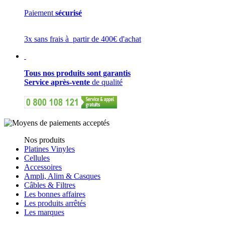
Paiement
sécurisé
3x sans frais à partir de 400€ d'achat
Tous nos produits sont garantis
Service après-vente
de qualité
Nos produits
Platines Vinyles
Cellules
Accessoires
Ampli, Alim & Casques
Câbles & Filtres
Les bonnes affaires
Les produits arrêtés
Les marques