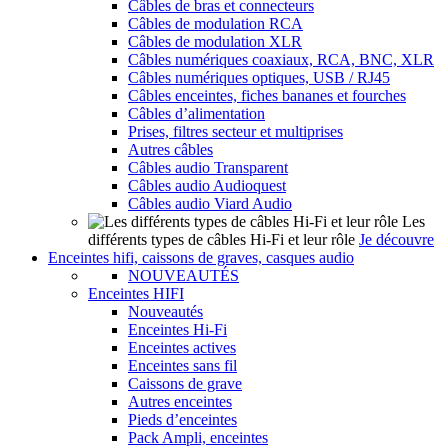
Câbles de bras et connecteurs
Câbles de modulation RCA
Câbles de modulation XLR
Câbles numériques coaxiaux, RCA, BNC, XLR
Câbles numériques optiques, USB / RJ45
Câbles enceintes, fiches bananes et fourches
Câbles d’alimentation
Prises, filtres secteur et multiprises
Autres câbles
Câbles audio Transparent
Câbles audio Audioquest
Câbles audio Viard Audio
Les
différents types de câbles Hi-Fi et leur rôle
Je découvre
Enceintes hifi, caissons de graves, casques audio
NOUVEAUTÉS
Enceintes HIFI
Nouveautés
Enceintes Hi-Fi
Enceintes actives
Enceintes sans fil
Caissons de grave
Autres enceintes
Pieds d’enceintes
Pack Ampli, enceintes