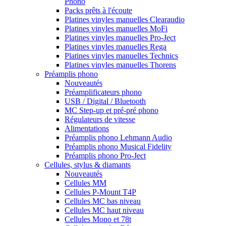
Phono
Packs prêts à l'écoute
Platines vinyles manuelles Clearaudio
Platines vinyles manuelles MoFi
Platines vinyles manuelles Pro-Ject
Platines vinyles manuelles Rega
Platines vinyles manuelles Technics
Platines vinyles manuelles Thorens
Préamplis phono
Nouveautés
Préamplificateurs phono
USB / Digital / Bluetooth
MC Step-up et pré-pré phono
Régulateurs de vitesse
Alimentations
Préamplis phono Lehmann Audio
Préamplis phono Musical Fidelity
Préamplis phono Pro-Ject
Cellules, stylus & diamants
Nouveautés
Cellules MM
Cellules P-Mount T4P
Cellules MC bas niveau
Cellules MC haut niveau
Cellules Mono et 78t