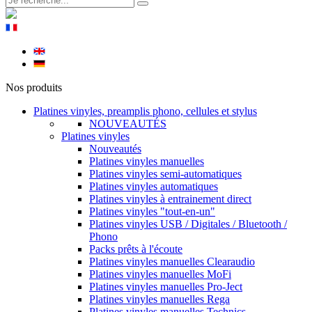
Nos produits
Platines vinyles, preamplis phono, cellules et stylus
NOUVEAUTÉS
Platines vinyles
Nouveautés
Platines vinyles manuelles
Platines vinyles semi-automatiques
Platines vinyles automatiques
Platines vinyles à entrainement direct
Platines vinyles "tout-en-un"
Platines vinyles USB / Digitales / Bluetooth /
Phono
Packs prêts à l'écoute
Platines vinyles manuelles Clearaudio
Platines vinyles manuelles MoFi
Platines vinyles manuelles Pro-Ject
Platines vinyles manuelles Rega
Platines vinyles manuelles Technics