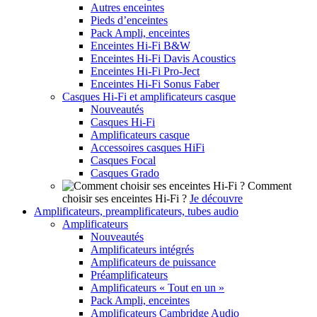
Autres enceintes
Pieds d’enceintes
Pack Ampli, enceintes
Enceintes Hi-Fi B&W
Enceintes Hi-Fi Davis Acoustics
Enceintes Hi-Fi Pro-Ject
Enceintes Hi-Fi Sonus Faber
Casques Hi-Fi et amplificateurs casque
Nouveautés
Casques Hi-Fi
Amplificateurs casque
Accessoires casques HiFi
Casques Focal
Casques Grado
Comment
choisir ses enceintes Hi-Fi ?
Je découvre
Amplificateurs, preamplificateurs, tubes audio
Amplificateurs
Nouveautés
Amplificateurs intégrés
Amplificateurs de puissance
Préamplificateurs
Amplificateurs « Tout en un »
Pack Ampli, enceintes
Amplificateurs Cambridge Audio