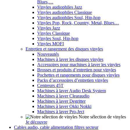
Blues,…
Vinyles audiophiles Jazz
Vinyles audiophiles Classique
Vinyles audiophiles Soul, Hip-hop
Vinyles Pop, Rock, Country, Metal, Blues…
Vinyles Jazz
Vinyles Classique
Vinyles Soul, Hip-hop
Vinyles MOFI
Entretien et rangement des disques vinyles
Nouveautés
Machines à laver les disques vinyles
Accessoires pour machines à laver les vinyles
Brosses et produits d’entretien pour vinyles
Pochettes et rangements pour disques vinyles
Packs d’accessoires d’entretien vinyles
Centreurs 45T
Machines à laver Audio Desk System
Machines à laver Clearaudio
Machines à laver Degritter
Machines à laver Okki Nokki
Machines à laver Pro-Ject
Notre sélection de vinyles
Je découvre
Cables audio, cable alimentation filtres secteur