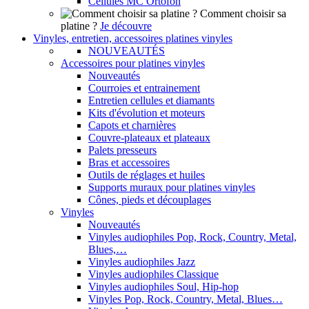
Cellules MC Ortofon
Comment choisir sa
platine ?
Je découvre
Vinyles, entretien, accessoires platines vinyles
NOUVEAUTÉS
Accessoires pour platines vinyles
Nouveautés
Courroies et entrainement
Entretien cellules et diamants
Kits d'évolution et moteurs
Capots et charnières
Couvre-plateaux et plateaux
Palets presseurs
Bras et accessoires
Outils de réglages et huiles
Supports muraux pour platines vinyles
Cônes, pieds et découplages
Vinyles
Nouveautés
Vinyles audiophiles Pop, Rock, Country, Metal,
Blues,…
Vinyles audiophiles Jazz
Vinyles audiophiles Classique
Vinyles audiophiles Soul, Hip-hop
Vinyles Pop, Rock, Country, Metal, Blues…