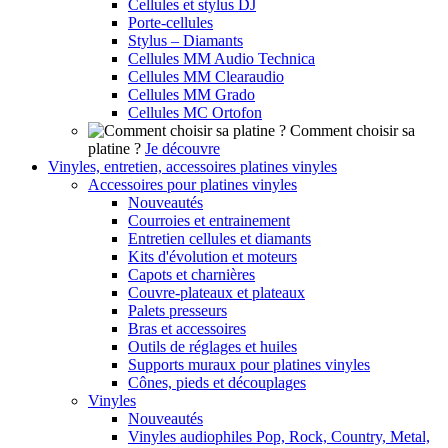
Cellules et stylus DJ
Porte-cellules
Stylus – Diamants
Cellules MM Audio Technica
Cellules MM Clearaudio
Cellules MM Grado
Cellules MC Ortofon
Comment choisir sa
platine ?
Je découvre
Vinyles, entretien, accessoires platines vinyles
Accessoires pour platines vinyles
Nouveautés
Courroies et entrainement
Entretien cellules et diamants
Kits d'évolution et moteurs
Capots et charnières
Couvre-plateaux et plateaux
Palets presseurs
Bras et accessoires
Outils de réglages et huiles
Supports muraux pour platines vinyles
Cônes, pieds et découplages
Vinyles
Nouveautés
Vinyles audiophiles Pop, Rock, Country, Metal,