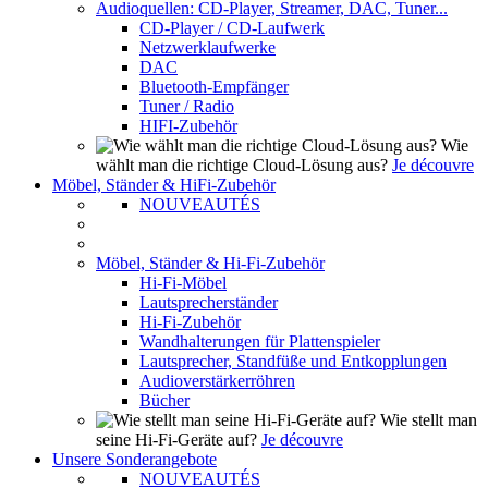
Audioquellen: CD-Player, Streamer, DAC, Tuner...
CD-Player / CD-Laufwerk
Netzwerklaufwerke
DAC
Bluetooth-Empfänger
Tuner / Radio
HIFI-Zubehör
Wie
wählt man die richtige Cloud-Lösung aus?
Je découvre
Möbel, Ständer & HiFi-Zubehör
NOUVEAUTÉS
Möbel, Ständer & Hi-Fi-Zubehör
Hi-Fi-Möbel
Lautsprecherständer
Hi-Fi-Zubehör
Wandhalterungen für Plattenspieler
Lautsprecher, Standfüße und Entkopplungen
Audioverstärkerröhren
Bücher
Wie stellt man
seine Hi-Fi-Geräte auf?
Je découvre
Unsere Sonderangebote
NOUVEAUTÉS