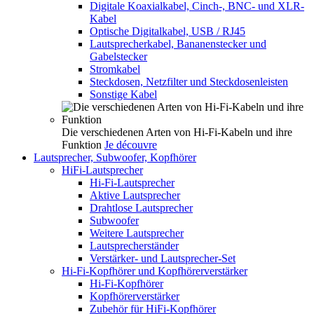
Digitale Koaxialkabel, Cinch-, BNC- und XLR-
Kabel
Optische Digitalkabel, USB / RJ45
Lautsprecherkabel, Bananenstecker und
Gabelstecker
Stromkabel
Steckdosen, Netzfilter und Steckdosenleisten
Sonstige Kabel
Die verschiedenen Arten von Hi-Fi-Kabeln und ihre
Funktion
Je découvre
Lautsprecher, Subwoofer, Kopfhörer
HiFi-Lautsprecher
Hi-Fi-Lautsprecher
Aktive Lautsprecher
Drahtlose Lautsprecher
Subwoofer
Weitere Lautsprecher
Lautsprecherständer
Verstärker- und Lautsprecher-Set
Hi-Fi-Kopfhörer und Kopfhörerverstärker
Hi-Fi-Kopfhörer
Kopfhörerverstärker
Zubehör für HiFi-Kopfhörer