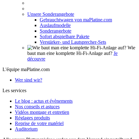
Unsere Sonderangebote
Gebrauchtwagen von maPlatine.com
Auslaufmodelle
Sonderangebote
Sofort abspielbare Pakete
Verstärker- und Lautsprecher-Sets
Wie
baut man eine komplette Hi-Fi-Anlage auf?
Je
découvre
L'équipe maPlatine.com
Wer sind wir?
Les services
Le blog : actus et évènements
Nos conseils et astuces
Vidéos montage et entretien
Réglages produits
Reprise de votre matériel
Auditorium