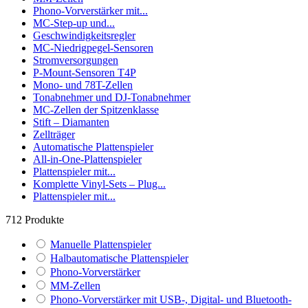
Phono-Vorverstärker mit...
MC-Step-up und...
Geschwindigkeitsregler
MC-Niedrigpegel-Sensoren
Stromversorgungen
P-Mount-Sensoren T4P
Mono- und 78T-Zellen
Tonabnehmer und DJ-Tonabnehmer
MC-Zellen der Spitzenklasse
Stift – Diamanten
Zellträger
Automatische Plattenspieler
All-in-One-Plattenspieler
Plattenspieler mit...
Komplette Vinyl-Sets – Plug...
Plattenspieler mit...
712
Produkte
Manuelle Plattenspieler
Halbautomatische Plattenspieler
Phono-Vorverstärker
MM-Zellen
Phono-Vorverstärker mit USB-, Digital- und Bluetooth-