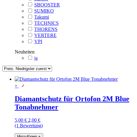
SBOOSTER
SUMIKO
Takumi
TECHNICS
THORENS
VERTERE
VPI
Neuheiten
ja
+
Diamantschutz für Ortofon 2M Blue
Tonabnehmer
5,00 €
2,00 €
(1 Bewertung)
Hinzufügen
+