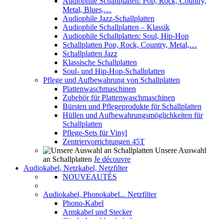
Audiophile Schallplatten: Pop, Rock, Country,
Metal, Blues,…
Audiophile Jazz-Schallplatten
Audiophile Schallplatten – Klassik
Audiophile Schallplatten: Soul, Hip-Hop
Schallplatten Pop, Rock, Country, Metal,…
Schallplatten Jazz
Klassische Schallplatten
Soul- und Hip-Hop-Schallplatten
Pflege und Aufbewahrung von Schallplatten
Plattenwaschmaschinen
Zubehör für Plattenwaschmaschinen
Bürsten und Pflegeprodukte für Schallplatten
Hüllen und Aufbewahrungsmöglichkeiten für
Schallplatten
Pflege-Sets für Vinyl
Zentriervorrichtungen 45T
Unsere Auswahl
an Schallplatten
Je découvre
Audiokabel, Netzkabel, Netzfilter
NOUVEAUTÉS
Audiokabel, Phonokabel... Netzfilter
Phono-Kabel
Armkabel und Stecker