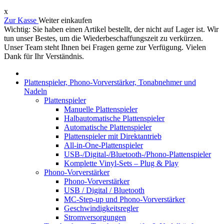
x
Zur Kasse
Weiter einkaufen
Wichtig: Sie haben einen Artikel bestellt, der nicht auf Lager ist. Wir
tun unser Bestes, um die Wiederbeschaffungszeit zu verkürzen.
Unser Team steht Ihnen bei Fragen gerne zur Verfügung. Vielen
Dank für Ihr Verständnis.
Plattenspieler, Phono-Vorverstärker, Tonabnehmer und
Nadeln
Plattenspieler
Manuelle Plattenspieler
Halbautomatische Plattenspieler
Automatische Plattenspieler
Plattenspieler mit Direktantrieb
All-in-One-Plattenspieler
USB-/Digital-/Bluetooth-/Phono-Plattenspieler
Komplette Vinyl-Sets – Plug & Play
Phono-Vorverstärker
Phono-Vorverstärker
USB / Digital / Bluetooth
MC-Step-up und Phono-Vorverstärker
Geschwindigkeitsregler
Stromversorgungen