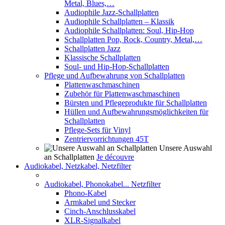
Metal, Blues,…
Audiophile Jazz-Schallplatten
Audiophile Schallplatten – Klassik
Audiophile Schallplatten: Soul, Hip-Hop
Schallplatten Pop, Rock, Country, Metal,…
Schallplatten Jazz
Klassische Schallplatten
Soul- und Hip-Hop-Schallplatten
Pflege und Aufbewahrung von Schallplatten
Plattenwaschmaschinen
Zubehör für Plattenwaschmaschinen
Bürsten und Pflegeprodukte für Schallplatten
Hüllen und Aufbewahrungsmöglichkeiten für
Schallplatten
Pflege-Sets für Vinyl
Zentriervorrichtungen 45T
Unsere Auswahl
an Schallplatten
Je découvre
Audiokabel, Netzkabel, Netzfilter
Audiokabel, Phonokabel... Netzfilter
Phono-Kabel
Armkabel und Stecker
Cinch-Anschlusskabel
XLR-Signalkabel