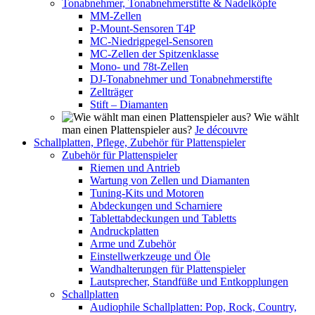
Tonabnehmer, Tonabnehmerstifte & Nadelköpfe
MM-Zellen
P-Mount-Sensoren T4P
MC-Niedrigpegel-Sensoren
MC-Zellen der Spitzenklasse
Mono- und 78t-Zellen
DJ-Tonabnehmer und Tonabnehmerstifte
Zellträger
Stift – Diamanten
Wie wählt
man einen Plattenspieler aus?
Je découvre
Schallplatten, Pflege, Zubehör für Plattenspieler
Zubehör für Plattenspieler
Riemen und Antrieb
Wartung von Zellen und Diamanten
Tuning-Kits und Motoren
Abdeckungen und Scharniere
Tablettabdeckungen und Tabletts
Andruckplatten
Arme und Zubehör
Einstellwerkzeuge und Öle
Wandhalterungen für Plattenspieler
Lautsprecher, Standfüße und Entkopplungen
Schallplatten
Audiophile Schallplatten: Pop, Rock, Country,