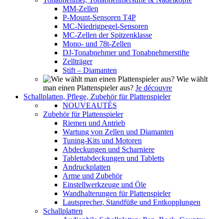
MM-Zellen
P-Mount-Sensoren T4P
MC-Niedrigpegel-Sensoren
MC-Zellen der Spitzenklasse
Mono- und 78t-Zellen
DJ-Tonabnehmer und Tonabnehmerstifte
Zellträger
Stift – Diamanten
Wie wählt
man einen Plattenspieler aus?
Je découvre
Schallplatten, Pflege, Zubehör für Plattenspieler
NOUVEAUTÉS
Zubehör für Plattenspieler
Riemen und Antrieb
Wartung von Zellen und Diamanten
Tuning-Kits und Motoren
Abdeckungen und Scharniere
Tablettabdeckungen und Tabletts
Andruckplatten
Arme und Zubehör
Einstellwerkzeuge und Öle
Wandhalterungen für Plattenspieler
Lautsprecher, Standfüße und Entkopplungen
Schallplatten