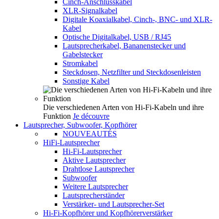
Cinch-Anschlusskabel
XLR-Signalkabel
Digitale Koaxialkabel, Cinch-, BNC- und XLR-
Kabel
Optische Digitalkabel, USB / RJ45
Lautsprecherkabel, Bananenstecker und
Gabelstecker
Stromkabel
Steckdosen, Netzfilter und Steckdosenleisten
Sonstige Kabel
Die verschiedenen Arten von Hi-Fi-Kabeln und ihre
Funktion
Je découvre
Lautsprecher, Subwoofer, Kopfhörer
NOUVEAUTÉS
HiFi-Lautsprecher
Hi-Fi-Lautsprecher
Aktive Lautsprecher
Drahtlose Lautsprecher
Subwoofer
Weitere Lautsprecher
Lautsprecherständer
Verstärker- und Lautsprecher-Set
Hi-Fi-Kopfhörer und Kopfhörerverstärker